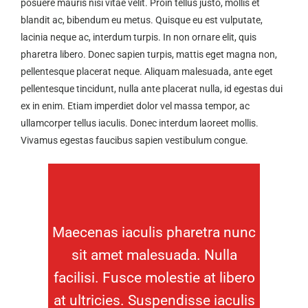
posuere mauris nisi vitae velit. Proin tellus justo, mollis et
blandit ac, bibendum eu metus. Quisque eu est vulputate,
lacinia neque ac, interdum turpis. In non ornare elit, quis
pharetra libero. Donec sapien turpis, mattis eget magna non,
pellentesque placerat neque. Aliquam malesuada, ante eget
pellentesque tincidunt, nulla ante placerat nulla, id egestas dui
ex in enim. Etiam imperdiet dolor vel massa tempor, ac
ullamcorper tellus iaculis. Donec interdum laoreet mollis.
Vivamus egestas faucibus sapien vestibulum congue.
Maecenas iaculis pharetra nunc
sit amet malesuada. Nulla
facilisi. Fusce molestie at libero
at ultricies. Suspendisse iaculis