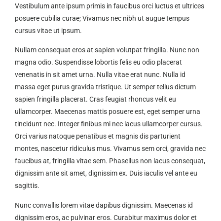
Vestibulum ante ipsum primis in faucibus orci luctus et ultrices
posuere cubilia curae; Vivamus nec nibh ut augue tempus
cursus vitae ut ipsum.
Nullam consequat eros at sapien volutpat fringilla. Nunc non
magna odio. Suspendisse lobortis felis eu odio placerat
venenatis in sit amet urna. Nulla vitae erat nunc. Nulla id
massa eget purus gravida tristique. Ut semper tellus dictum
sapien fringilla placerat. Cras feugiat rhoncus velit eu
ullamcorper. Maecenas mattis posuere est, eget semper urna
tincidunt nec. Integer finibus mi nec lacus ullamcorper cursus.
Orci varius natoque penatibus et magnis dis parturient
montes, nascetur ridiculus mus. Vivamus sem orci, gravida nec
faucibus at, fringilla vitae sem. Phasellus non lacus consequat,
dignissim ante sit amet, dignissim ex. Duis iaculis vel ante eu
sagittis.
Nunc convallis lorem vitae dapibus dignissim. Maecenas id
dignissim eros, ac pulvinar eros. Curabitur maximus dolor et