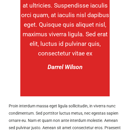
at ultricies. Suspendisse iaculis
orci quam, at iaculis nisl dapibus
eget. Quisque quis aliquet nisl,
maximus viverra ligula. Sed erat
elit, luctus id pulvinar quis,
consectetur vitae ex
Darrel Wilson
Proin interdum massa eget ligula sollicitudin, in viverra nunc
condimentum. Sed porttitor luctus metus, nec egestas sapien
ornare eu. Nam et quam non ante interdum molestie. Aenean
sed pulvinar justo. Aenean sit amet consectetur eros. Praesent