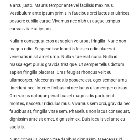
a arcu justo. Mauris tempor ante vel facilisis maximus.
Vestibulum ante ipsum primis in faucibus orci luctus et ultrices
posuere cubilia curae; Vivamus nec nibh ut augue tempus
cursus vitae ut ipsum.
Nullam consequat eros at sapien volutpat fringilla. Nunc non
magna odio. Suspendisse lobortis felis eu odio placerat
venenatis in sit amet urna. Nulla vitae erat nunc. Nulla id
massa eget purus gravida tristique. Ut semper tellus dictum
sapien fringilla placerat. Cras feugiat rhoncus velit eu
ullamcorper. Maecenas mattis posuere est, eget semper urna
tincidunt nec. Integer finibus mi nec lacus ullamcorper cursus.
Orci varius natoque penatibus et magnis dis parturient
montes, nascetur ridiculus mus. Vivamus sem orci, gravida nec
faucibus at, fringilla vitae sem. Phasellus non lacus consequat,
dignissim ante sit amet, dignissim ex. Duis iaculis vel ante eu
sagittis.
Nunc convallis lorem vitae dapibus dignissim. Maecenas id